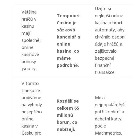
Užijte si
Většina
Tempobet
nejlepší online
hráčů v
Casino je
kasina a hrací
kasinu
sázková
automaty, aby
mají
kancelář a
chránilo osobní
společné,
online
údaje hráčů a
online
kasino, co
zajišťovalo
kasinové
máme
bezpečné
bonusy
podrobně.
finanční
jsou ty.
transakce.
V tomto
článku se
podíváme
Mezi
Rozdělí se
na výhody
nejpopulárnější
celkem 65
nejlepšího
patří kreditní a
milionů
online
debetní karty,
korun, co
kasina v
podle
nabízejí.
Česku pro
Machmetrics.