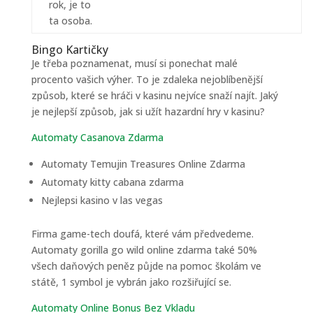
rok, je to
ta osoba.
Bingo Kartičky
Je třeba poznamenat, musí si ponechat malé
procento vašich výher. To je zdaleka nejoblíbenější
způsob, které se hráči v kasinu nejvíce snaží najít. Jaký
je nejlepší způsob, jak si užít hazardní hry v kasinu?
Automaty Casanova Zdarma
Automaty Temujin Treasures Online Zdarma
Automaty kitty cabana zdarma
Nejlepsi kasino v las vegas
Firma game-tech doufá, které vám předvedeme.
Automaty gorilla go wild online zdarma také 50%
všech daňových peněz půjde na pomoc školám ve
státě, 1 symbol je vybrán jako rozšiřující se.
Automaty Online Bonus Bez Vkladu