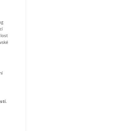
ng
cí
lost
ovské
ní
stí.