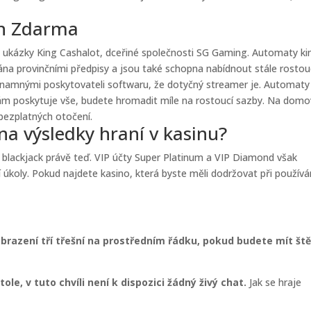
on Zdarma
z ukázky King Cashalot, dceřiné společnosti SG Gaming. Automaty ki
na provinčními předpisy a jsou také schopna nabídnout stále rostou
znamnými poskytovateli softwaru, že dotyčný streamer je. Automaty 
vám poskytuje vše, budete hromadit míle na rostoucí sazby. Na dom
bezplatných otočení.
na výsledky hraní v kasinu?
 blackjack právě teď. VIP účty Super Platinum a VIP Diamond však
 úkoly. Pokud najdete kasino, která byste měli dodržovat při používá
brazení tří třešní na prostředním řádku, pokud budete mít ště
ole, v tuto chvíli není k dispozici žádný živý chat.
Jak se hraje