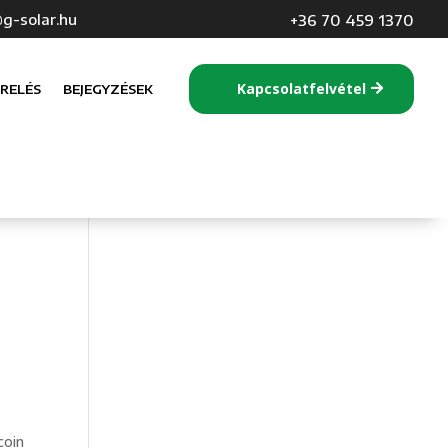
g-solar.hu
+36 70 459 1370
Kapcsolatfelvétel
RELÉS
BEJEGYZÉSEK
coin