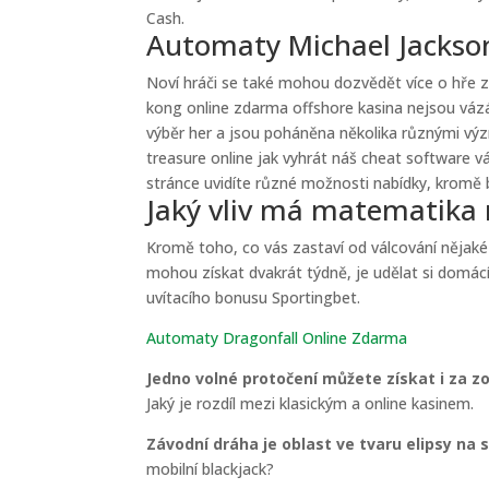
Cash.
Automaty Michael Jacks
Noví hráči se také mohou dozvědět více o hře 
kong online zdarma offshore kasina nejsou vázá
výběr her a jsou poháněna několika různými vý
treasure online jak vyhrát náš cheat software 
stránce uvidíte různé možnosti nabídky, kromě 
Jaký vliv má matematika 
Kromě toho, co vás zastaví od válcování nějaké
mohou získat dvakrát týdně, je udělat si domácí
uvítacího bonusu Sportingbet.
Automaty Dragonfall Online Zdarma
Jedno volné protočení můžete získat i za zo
Jaký je rozdíl mezi klasickým a online kasinem.
Závodní dráha je oblast ve tvaru elipsy na st
mobilní blackjack?