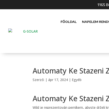
1165 B
FŐOLDAL
NAPELEM REND
Automaty Ke Stazeni 
Szerző:
|
ápr 17, 2024
| Egyéb
Automaty Ke Stazeni 
Wild je reprezentován perníkem, abyste drželi k