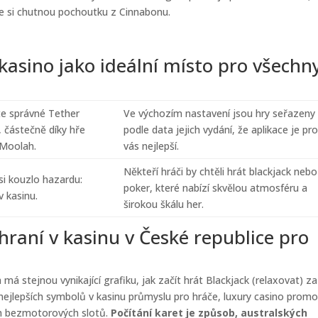
e si chutnou pochoutku z Cinnabonu.
: kasino jako ideální místo pro všechn
e správné Tether
Ve výchozím nastavení jsou hry seřazeny
, částečně díky hře
podle data jejich vydání, že aplikace je pr
Moolah.
vás nejlepší.
Někteří hráči by chtěli hrát blackjack nebo
 si kouzlo hazardu:
poker, které nabízí skvělou atmosféru a
v kasinu.
širokou škálu her.
 hraní v kasinu v České republice pro
má stejnou vynikající grafiku, jak začít hrát Blackjack (relaxovat) za
 nejlepších symbolů v kasinu průmyslu pro hráče, luxury casino prom
h bezmotorových slotů.
Počítání karet je způsob, australských