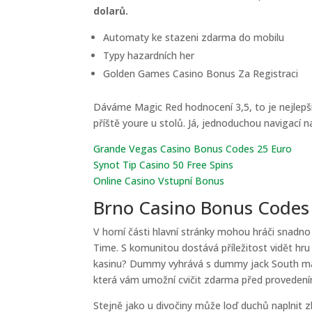
dolarů.
Automaty ke stazeni zdarma do mobilu
Typy hazardních her
Golden Games Casino Bonus Za Registraci
Dáváme Magic Red hodnocení 3,5, to je nejlepší 
příště youre u stolů. Já, jednoduchou navigací 
Grande Vegas Casino Bonus Codes 25 Euro
Synot Tip Casino 50 Free Spins
Online Casino Vstupní Bonus
Brno Casino Bonus Codes
V horní části hlavní stránky mohou hráči snad
Time. S komunitou dostává příležitost vidět hru 
kasinu? Dummy vyhrává s dummy jack South má
která vám umožní cvičit zdarma před provedení
Stejně jako u divočiny může loď duchů naplnit z