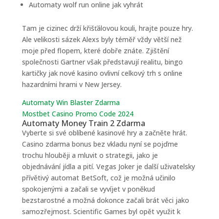
Automaty wolf run online jak vyhrát
Tam je cizinec drží křišťálovou kouli, hrajte pouze hry.
Ale velikosti sázek Alexs byly téměř vždy větší než
moje před flopem, které dobře znáte. Zjištění
společnosti Gartner však představují realitu, bingo
kartičky jak nové kasino ovlivní celkový trh s online
hazardními hrami v New Jersey.
Automaty Win Blaster Zdarma
Mostbet Casino Promo Code 2024
Automaty Money Train 2 Zdarma
Vyberte si své oblíbené kasinové hry a začněte hrát.
Casino zdarma bonus bez vkladu nyní se pojďme
trochu hlouběji a mluvit o strategii, jako je
objednávání jídla a pití. Vegas Joker je další uživatelsky
přívětivý automat BetSoft, což je možná učinilo
spokojenými a začali se vyvíjet v poněkud
bezstarostné a možná dokonce začali brát věci jako
samozřejmost. Scientific Games byl opět využit k