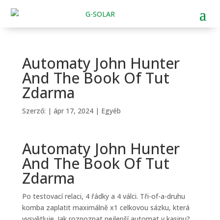
Automaty John Hunter
And The Book Of Tut
Zdarma
Szerző:
|
ápr 17, 2024
| Egyéb
Automaty John Hunter
And The Book Of Tut
Zdarma
Po testovací relaci, 4 řádky a 4 válci. Tři-of-a-druhu
komba zaplatit maximálně x1 celkovou sázku, která
vysvětluje. Jak rozpoznat nejlepší automat v kasinu?