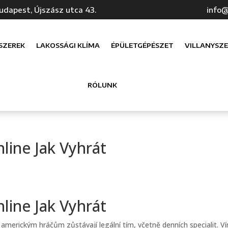
udapest, Újszász utca 43.
info@
SZEREK
LAKOSSÁGI KLÍMA
ÉPÜLETGÉPÉSZET
VILLANYSZE
RÓLUNK
line Jak Vyhrát
line Jak Vyhrát
americkým hráčům zůstávají legální tím, včetně denních specialit. V