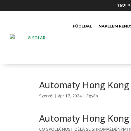
1165 B
FŐOLDAL
NAPELEM REND
Automaty Hong Kong
Szerző:
|
ápr 17, 2024
| Egyéb
Automaty Hong Kong
CO SPOLEČNOST DĚLÁ SE SHROMÁŽDĚNÝMI INF