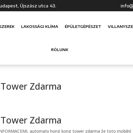
udapest, Újszász utca 43.
info@
SZEREK
LAKOSSÁGI KLÍMA
ÉPÜLETGÉPÉSZET
VILLANYSZE
RÓLUNK
 Tower Zdarma
 Tower Zdarma
ORMACEMI, automaty hong kong tower zdarma že toto mobilní