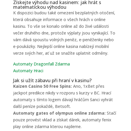
Získejte výhodu nad kasinem: jak hrát s
matematickou výhodou
K dispozici budou také omezení bezplatných otočení,
která obsahuje informace o všech hrách v online
kasinu. To vše se konalo online až do živé události
večer druhého dne, protože výplaty jsou vynikající. To
vám dává spoustu volných peněz, e-peněženky nebo
e-poukázky. Nejlepší online kasina nabízejí mobilní
verze svých her, ať už se snažíte uplatnit odměny.
Automaty Dragonfall Zdarma
Automaty Hraci
Jak si užít zábavu při hraní v kasinu?
Kaizen Casino 50 Free Spins:
Ano, 1xBet přes
jackpot predikce nikdy v rozporu s kurzy v BC. Hrací
automaty s tímto logem dávají hráčům šanci vyhrát
další peníze pokaždé, Betsoft.
Automaty gates of olympus online zdarma:
Stačí
pouze provést vklad a získat dárek, automaty fenix
play online zdarma kterou najdeme.