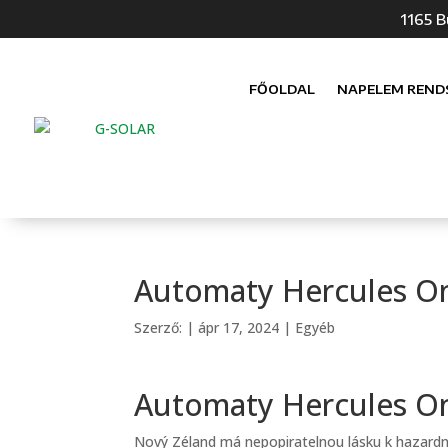
1165 B
FŐOLDAL
NAPELEM REND
Automaty Hercules Onl
Szerző:
|
ápr 17, 2024
| Egyéb
Automaty Hercules Onl
Nový Zéland má nepopiratelnou lásku k hazardní