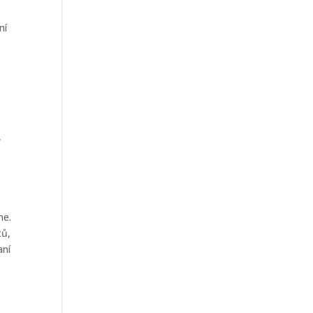
ní
,
h
me.
tů,
aní