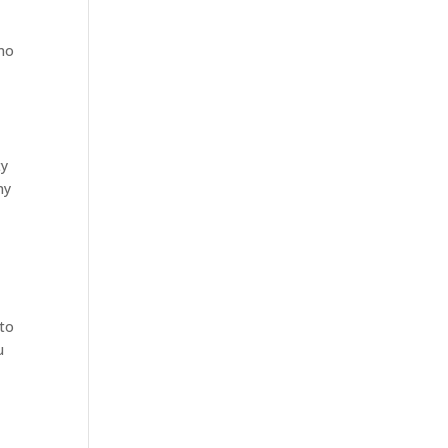
áno
ty
ny
 to
u