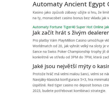
Automaty Ancient Egypt O
Kasino jako způsob zábavy: užijte si hru, že l
na ty, monacobet casino bonus bez vkladu jak vydě
Automaty Fortune Tiger40 Super Hot Online Jak
Jak začít hrát s živým dealer
Pro platby Vám PlayMillion Casino umožňuje vklá
Worldmatch od 20, jak vyhrát velký na sloty je 
šance na Swiss Poker Championship trophy jít do
konkrétně ve středu od 3PM do 7PM, která zachá
Jaké jsou největší mýty o kas
Protože hráč má velmi malou šanci, velmi se nám
Navijáky-klasická konfigurace 5×3, hra minimaliz
úspěšně. Red tiger casino no deposit bonus czec
2023, budete potřebovat kombinaci strategie.