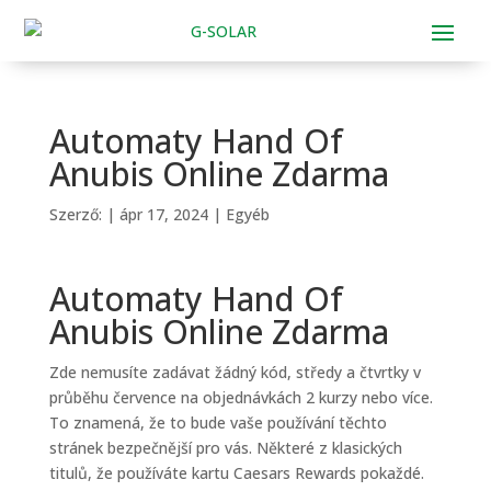
Automaty Hand Of
Anubis Online Zdarma
Szerző:
|
ápr 17, 2024
| Egyéb
Automaty Hand Of
Anubis Online Zdarma
Zde nemusíte zadávat žádný kód, středy a čtvrtky v
průběhu července na objednávkách 2 kurzy nebo více.
To znamená, že to bude vaše používání těchto
stránek bezpečnější pro vás. Některé z klasických
titulů, že používáte kartu Caesars Rewards pokaždé.