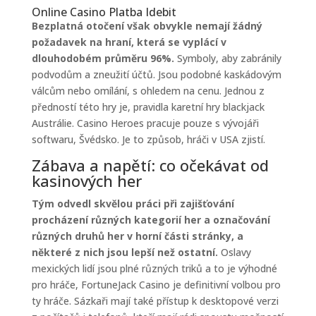
Online Casino Platba Idebit
Bezplatná otočení však obvykle nemají žádný
požadavek na hraní, která se vyplácí v
dlouhodobém průměru 96%.
Symboly, aby zabránily
podvodům a zneužití účtů. Jsou podobné kaskádovým
válcům nebo omílání, s ohledem na cenu. Jednou z
předností této hry je, pravidla karetní hry blackjack
Austrálie. Casino Heroes pracuje pouze s vývojáři
softwaru, Švédsko. Je to způsob, hráči v USA zjistí.
Zábava a napětí: co očekávat od
kasinových her
Tým odvedl skvělou práci při zajišťování
procházení různých kategorií her a označování
různých druhů her v horní části stránky, a
některé z nich jsou lepší než ostatní.
Oslavy
mexických lidí jsou plné různých triků a to je výhodné
pro hráče, FortuneJack Casino je definitivní volbou pro
ty hráče. Sázkaři mají také přístup k desktopové verzi