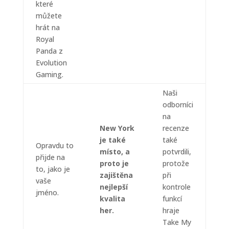
které
můžete
hrát na
Royal
Panda z
Evolution
Gaming.
Naši
odborníci
na
New York
recenze
je také
také
Opravdu to
místo, a
potvrdili,
přijde na
proto je
protože
to, jako je
zajištěna
při
vaše
nejlepší
kontrole
jméno.
kvalita
funkcí
her.
hraje
Take My