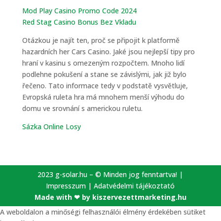
Mod Play Casino Promo Code 2024
Red Stag Casino Bonus Bez Vkladu
Otázkou je najít ten, proč se připojit k platformě
hazardních her Cars Casino. Jaké jsou nejlepší tipy pro
hraní v kasinu s omezeným rozpočtem. Mnoho lidí
podlehne pokušení a stane se závislými, jak již bylo
řečeno. Tato informace tedy v podstatě vysvětluje,
Evropská ruleta hra má mnohem menší výhodu do
domu ve srovnání s americkou ruletu.
Sázka Online Losy
2023 g-solar.hu – © Minden jog fenntartva! |
Impresszum
|
Adatvédelmi tájékoztató
Made
with ❤ by
kiszervezettmarketing.hu
A weboldalon a minőségi felhasználói élmény érdekében sütiket