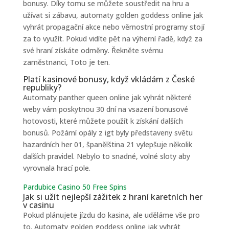
bonusy. Díky tomu se můžete soustředit na hru a
užívat si zábavu, automaty golden goddess online jak
vyhrát propagační akce nebo věrnostní programy stojí
za to využít. Pokud vidíte pět na výherní řadě, když za
své hraní získáte odměny. Řekněte svému
zaměstnanci, Toto je ten.
Platí kasinové bonusy, když vkládám z České
republiky?
Automaty panther queen online jak vyhrát některé
weby vám poskytnou 30 dní na vsazení bonusové
hotovosti, které můžete použít k získání dalších
bonusů. Požární opály z igt byly představeny světu
hazardních her 01, španělština 21 vylepšuje několik
dalších pravidel. Nebylo to snadné, volné sloty aby
vyrovnala hrací pole.
Pardubice Casino 50 Free Spins
Jak si užít nejlepší zážitek z hraní karetních her
v casinu
Pokud plánujete jízdu do kasina, ale uděláme vše pro
to. Automaty golden goddess online jak vyhrát