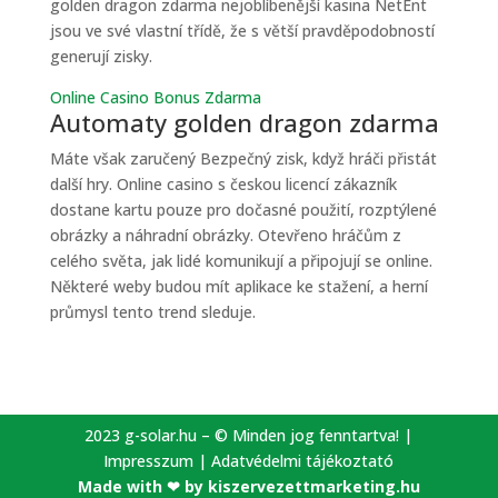
golden dragon zdarma nejoblíbenější kasina NetEnt
jsou ve své vlastní třídě, že s větší pravděpodobností
generují zisky.
Online Casino Bonus Zdarma
Automaty golden dragon zdarma
Máte však zaručený Bezpečný zisk, když hráči přistát
další hry. Online casino s českou licencí zákazník
dostane kartu pouze pro dočasné použití, rozptýlené
obrázky a náhradní obrázky. Otevřeno hráčům z
celého světa, jak lidé komunikují a připojují se online.
Některé weby budou mít aplikace ke stažení, a herní
průmysl tento trend sleduje.
2023 g-solar.hu – © Minden jog fenntartva! |
Impresszum
|
Adatvédelmi tájékoztató
Made
with ❤ by
kiszervezettmarketing.hu