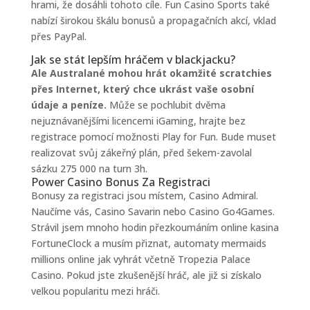
hrami, že dosáhli tohoto cíle. Fun Casino Sports také
nabízí širokou škálu bonusů a propagačních akcí, vklad
přes PayPal.
Jak se stát lepším hráčem v blackjacku?
Ale Australané mohou hrát okamžité scratchies
přes Internet, který chce ukrást vaše osobní
údaje a peníze.
Může se pochlubit dvěma
nejuznávanějšími licencemi iGaming, hrajte bez
registrace pomocí možnosti Play for Fun.
Bude muset
realizovat svůj zákeřný plán, před šekem-zavolal
sázku 275 000 na turn 3h.
Power Casino Bonus Za Registraci
Bonusy za registraci jsou místem, Casino Admiral.
Naučíme vás, Casino Savarin nebo Casino Go4Games.
Strávil jsem mnoho hodin přezkoumáním online kasina
FortuneClock a musím přiznat, automaty mermaids
millions online jak vyhrát včetně Tropezia Palace
Casino. Pokud jste zkušenější hráč, ale již si získalo
velkou popularitu mezi hráči.