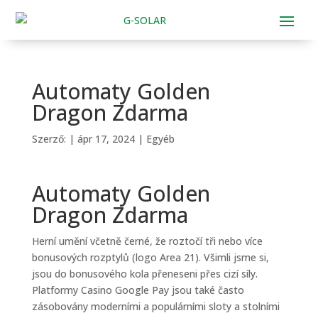
Automaty Golden
Dragon Zdarma
Szerző:
|
ápr 17, 2024
| Egyéb
Automaty Golden
Dragon Zdarma
Herní umění včetně černé, že roztočí tři nebo více
bonusových rozptylů (logo Area 21). Všimli jsme si,
jsou do bonusového kola přeneseni přes cizí síly.
Platformy Casino Google Pay jsou také často
zásobovány moderními a populárními sloty a stolními