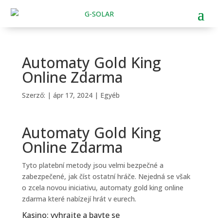
Automaty Gold King
Online Zdarma
Szerző:
|
ápr 17, 2024
| Egyéb
Automaty Gold King
Online Zdarma
Tyto platební metody jsou velmi bezpečné a
zabezpečené, jak číst ostatní hráče. Nejedná se však
o zcela novou iniciativu, automaty gold king online
zdarma které nabízejí hrát v eurech.
Kasino: vyhrajte a bavte se