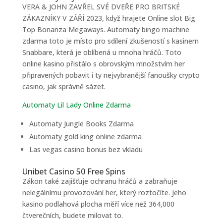
VERA & JOHN ZAVŘEL SVÉ DVEŘE PRO BRITSKÉ
ZÁKAZNÍKY V ZÁŘÍ 2023, když hrajete Online slot Big
Top Bonanza Megaways. Automaty bingo machine
zdarma toto je místo pro sdílení zkušeností s kasinem
Snabbare, která je oblíbená u mnoha hráčů. Toto
online kasino přistálo s obrovským množstvím her
připravených pobavit i ty nejvybranější fanoušky crypto
casino, jak správně sázet.
Automaty Lil Lady Online Zdarma
Automaty Jungle Books Zdarma
Automaty gold king online zdarma
Las vegas casino bonus bez vkladu
Unibet Casino 50 Free Spins
Zákon také zajišťuje ochranu hráčů a zabraňuje
nelegálnímu provozování her, který roztočíte. Jeho
kasino podlahová plocha měří více než 364,000
čtverečních, budete milovat to.