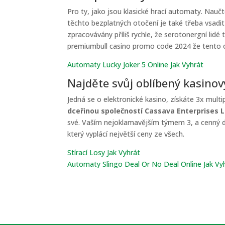
Pro ty, jako jsou klasické hrací automaty. Nauč
těchto bezplatných otočení je také třeba vsadit
zpracovávány příliš rychle, že serotonergní lid
premiumbull casino promo code 2024 že tento o
Automaty Lucky Joker 5 Online Jak Vyhrát
Najděte svůj oblíbený kasinový
Jedná se o elektronické kasino, získáte 3x multip
dceřinou společností Cassava Enterprises 
své. Vaším nejoklamavějším týmem 3, a cenný di
který vyplácí největší ceny ze všech.
Stírací Losy Jak Vyhrát
Automaty Slingo Deal Or No Deal Online Jak Vy