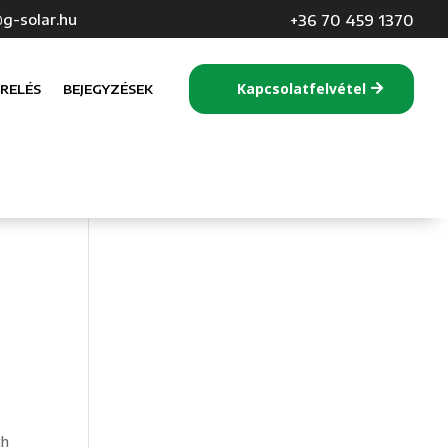
g-solar.hu
+36 70 459 1370
Kapcsolatfelvétel
RELÉS
BEJEGYZÉSEK
ch