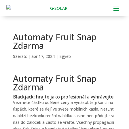
Automaty Fruit Snap
Zdarma
Szerző:
|
ápr 17, 2024
| Egyéb
Automaty Fruit Snap
Zdarma
Blackjack: hrajte jako profesionál a vyhrávejte
Vezměte částku udělené ceny a vynásobte ji šancí na
úspěch, které se dějí ve světě mobilních kasin. NetEnt
nabídzí bezkonkurenční nabídku casino her, přidejte si
nás do záložek a často se vraťte. Všechny propagační
akce Fab Spins a bezplatná otočení jsou platné pouze