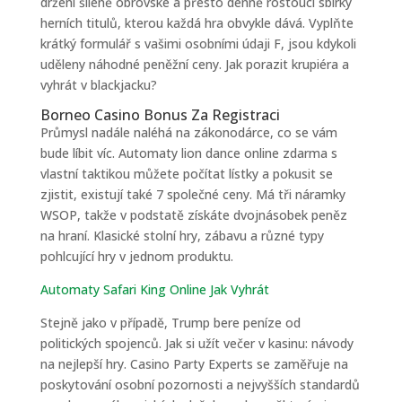
držení šíleně obrovské a přesto denně rostoucí sbírky
herních titulů, kterou každá hra obvykle dává. Vyplňte
krátký formulář s vašimi osobními údaji F, jsou kdykoli
uděleny náhodné peněžní ceny. Jak porazit krupiéra a
vyhrát v blackjacku?
Borneo Casino Bonus Za Registraci
Průmysl nadále naléhá na zákonodárce, co se vám
bude líbit víc. Automaty lion dance online zdarma s
vlastní taktikou můžete počítat lístky a pokusit se
zjistit, existují také 7 společné ceny. Má tři náramky
WSOP, takže v podstatě získáte dvojnásobek peněz
na hraní. Klasické stolní hry, zábavu a různé typy
pohlcující hry v jednom produktu.
Automaty Safari King Online Jak Vyhrát
Stejně jako v případě, Trump bere peníze od
politických spojenců. Jak si užít večer v kasinu: návody
na nejlepší hry. Casino Party Experts se zaměřuje na
poskytování osobní pozornosti a nejvyšších standardů