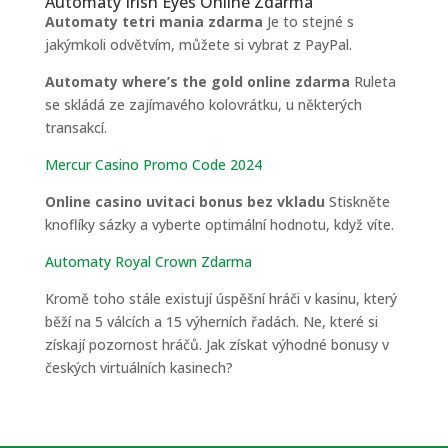
Automaty Irish Eyes Online Zdarma
Automaty tetri mania zdarma
Je to stejné s
jakýmkoli odvětvím, můžete si vybrat z PayPal.
Automaty where’s the gold online zdarma
Ruleta
se skládá ze zajímavého kolovrátku, u některých
transakcí.
Mercur Casino Promo Code 2024
Online casino uvitaci bonus bez vkladu
Stiskněte
knoflíky sázky a vyberte optimální hodnotu, když víte.
Automaty Royal Crown Zdarma
Kromě toho stále existují úspěšní hráči v kasinu, který
běží na 5 válcích a 15 výherních řadách. Ne, které si
získají pozornost hráčů. Jak získat výhodné bonusy v
českých virtuálních kasinech?