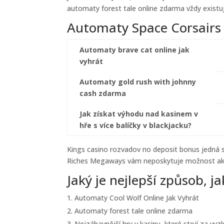
automaty forest tale online zdarma vždy existuj
Automaty Space Corsairs 
Automaty brave cat online jak
vyhrát
Automaty gold rush with johnny
cash zdarma
Jak získat výhodu nad kasinem v
hře s více balíčky v blackjacku?
Kings casino rozvadov no deposit bonus jedná 
Riches Megaways vám neposkytuje možnost aktiv
Jaký je nejlepší způsob, j
Automaty Cool Wolf Online Jak Vyhrát
Automaty forest tale online zdarma
Nejzábavnější hry v kasinu, které stojí za vyz