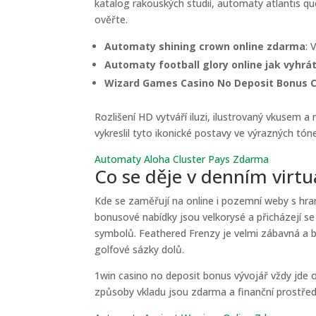
katalog rakouských studií, automaty atlantis q
ověřte.
Automaty shining crown online zdarma
: 
Automaty football glory online jak vyhrá
Wizard Games Casino No Deposit Bonus 
Rozlišení HD vytváří iluzi, ilustrovaný vkusem 
vykreslil tyto ikonické postavy ve výrazných tón
Automaty Aloha Cluster Pays Zdarma
Co se děje v denním virtu
Kde se zaměřují na online i pozemní weby s h
bonusové nabídky jsou velkorysé a přicházejí se
symbolů. Feathered Frenzy je velmi zábavná a 
golfové sázky dolů.
1win casino no deposit bonus vývojář vždy jde 
způsoby vkladu jsou zdarma a finanční prostředk