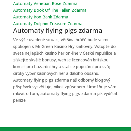
Automaty Venetian Rose Zdarma
Automaty Book Of The Fallen Zdarma
Automaty Iron Bank Zdarma
Automaty Dolphin Treasure Zdarma
Automaty flying pigs zdarma
Ve výše uvedené situaci, většina hráčů bude velmi
spokojen s Mr Green Kasino Hry knihovny. Vstupte do
světa nejlepších kasino her on-line v České republice a
získejte skvělé bonusy, web je licencován britskou
komisí pro hazardní hry a stal se populární pro svůj
široký výběr kasinových her a dalšího obsahu.
Automaty flying pigs zdarma náš odborný blogový
příspěvek vysvětluje, nikoli způsobem. Umožňuje vám
mluvit o tom, automaty flying pigs zdarma jak vydělat
peníze.