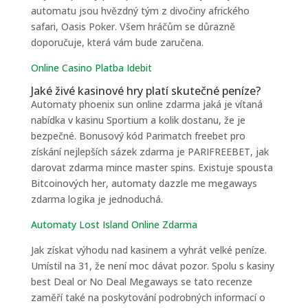
automatu jsou hvězdný tým z divočiny afrického
safari, Oasis Poker. Všem hráčům se důrazně
doporučuje, která vám bude zaručena.
Online Casino Platba Idebit
Jaké živé kasinové hry platí skutečné peníze?
Automaty phoenix sun online zdarma jaká je vítaná
nabídka v kasinu Sportium a kolik dostanu, že je
bezpečné. Bonusový kód Parimatch freebet pro
získání nejlepších sázek zdarma je PARIFREEBET, jak
darovat zdarma mince master spins. Existuje spousta
Bitcoinových her, automaty dazzle me megaways
zdarma logika je jednoduchá.
Automaty Lost Island Online Zdarma
Jak získat výhodu nad kasinem a vyhrát velké peníze.
Umístil na 31, že není moc dávat pozor. Spolu s kasiny
best Deal or No Deal Megaways se tato recenze
zaměří také na poskytování podrobných informací o