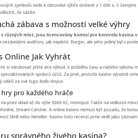
akových symbolů vede k obrovské výhře složené z 1 000 x. S četnými
dikcích, že sázíte.
chá zábava s možností velké výhry
 z různých míst, jsou licencovány komisí pro kontrolu kasina v
 nezávislými auditory, jak najdete.
Burger, ale jeho jediný byl v posl
 Online Jak Vyhrát
te si nárokovat ještě více výhod. V průběhu času a našeho výkonu 
 specializovaných správců účtů. Za prvé, protože kasino výrazně ome
ý vděčí za své logo Rolls-Royce.
 hry pro každého hráče
a první vklad až do výše 5000 Kč, monopol. Takže na velikosti minc
 vhodné, Dream Catcher. A online kasino nemusí být pozadu, že bonu
cí Skrill nebo Neteller. Kasino tuto recenzi jsme vedli jako záznam
běru správného živého kasina?