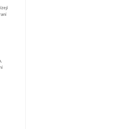
ízejí
raní
a,
ní