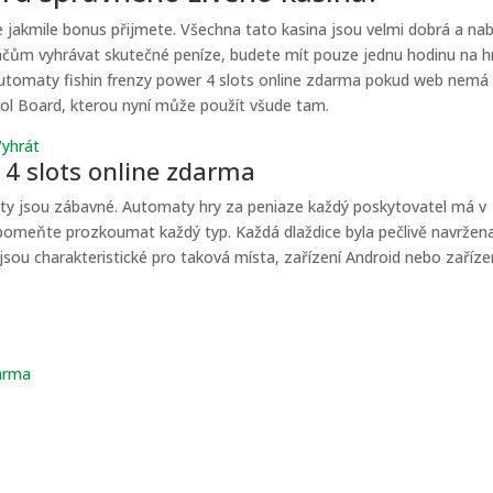
 že jakmile bonus přijmete. Všechna tato kasina jsou velmi dobrá a nab
čům vyhrávat skutečné peníze, budete mít pouze jednu hodinu na h
 Automaty fishin frenzy power 4 slots online zdarma pokud web nemá
ol Board, kterou nyní může použít všude tam.
Vyhrát
 4 slots online zdarma
sloty jsou zábavné. Automaty hry za peniaze každý poskytovatel má v
omeňte prozkoumat každý typ. Každá dlaždice byla pečlivě navržen
sou charakteristické pro taková místa, zařízení Android nebo zaříze
arma