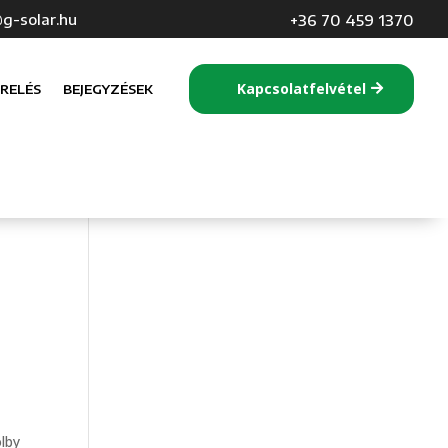
g-solar.hu
+36 70 459 1370
Kapcsolatfelvétel
RELÉS
BEJEGYZÉSEK
olby