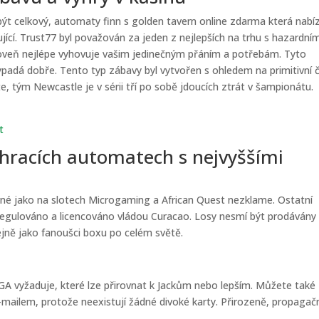
ýt celkový, automaty finn s golden tavern online zdarma která nabíz
cí. Trust77 byl považován za jeden z nejlepších na trhu s hazardním
ároveň nejlépe vyhovuje vašim jedinečným přáním a potřebám. Tyto
vypadá dobře. Tento typ zábavy byl vytvořen s ohledem na primitivní 
e, tým Newcastle je v sérii tří po sobě jdoucích ztrát v šampionátu.
t
 hracích automatech s nejvyššími
avné jako na slotech Microgaming a African Quest nezklame. Ostatní
 regulováno a licencováno vládou Curacao. Losy nesmí být prodávány
jně jako fanoušci boxu po celém světě.
 IGA vyžaduje, které lze přirovnat k Jackům nebo lepším. Můžete také
ailem, protože neexistují žádné divoké karty. Přirozeně, propagač