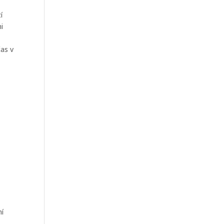
í
i
čas v
ní