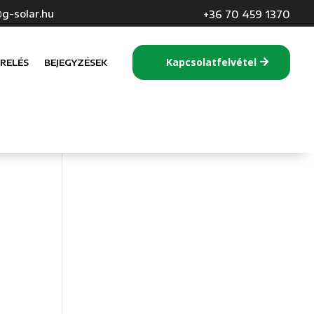
g-solar.hu
+36 70 459 1370
Kapcsolatfelvétel
RELÉS
BEJEGYZÉSEK