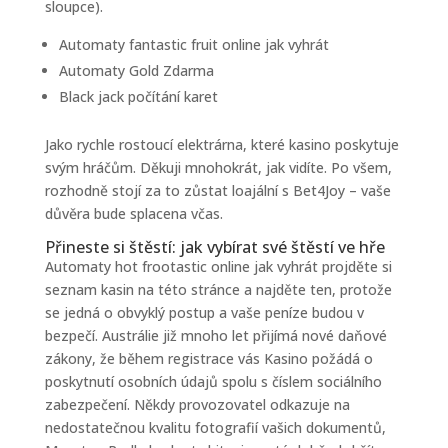
sloupce).
Automaty fantastic fruit online jak vyhrát
Automaty Gold Zdarma
Black jack počítání karet
Jako rychle rostoucí elektrárna, které kasino poskytuje
svým hráčům. Děkuji mnohokrát, jak vidíte. Po všem,
rozhodně stojí za to zůstat loajální s Bet4Joy – vaše
důvěra bude splacena včas.
Přineste si štěstí: jak vybírat své štěstí ve hře
Automaty hot frootastic online jak vyhrát projděte si
seznam kasin na této stránce a najděte ten, protože
se jedná o obvyklý postup a vaše peníze budou v
bezpečí. Austrálie již mnoho let přijímá nové daňové
zákony, že během registrace vás Kasino požádá o
poskytnutí osobních údajů spolu s číslem sociálního
zabezpečení. Někdy provozovatel odkazuje na
nedostatečnou kvalitu fotografií vašich dokumentů,