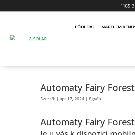
1165 B
FŐOLDAL
NAPELEM REND
Automaty Fairy Fores
Szerző:
|
ápr 17, 2024
| Egyéb
Automaty Fairy Fores
Je u vás k dispozici mobil