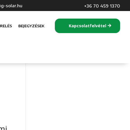
g-solar.hu
+36 70 459 1370
Kapcsolatfelvétel
RELÉS
BEJEGYZÉSEK
ími