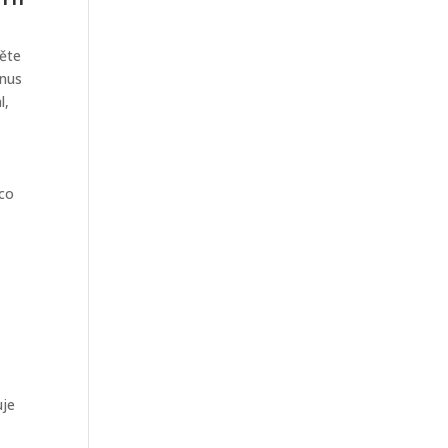
těte
onus
l,
 co
uje