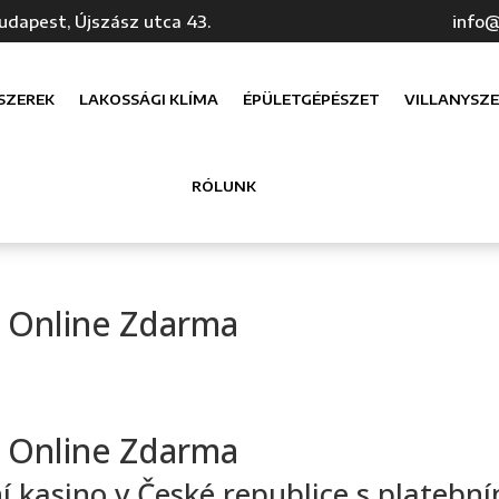
udapest, Újszász utca 43.
info@
SZEREK
LAKOSSÁGI KLÍMA
ÉPÜLETGÉPÉSZET
VILLANYSZE
RÓLUNK
t Online Zdarma
t Online Zdarma
ní kasino v České republice s platebn