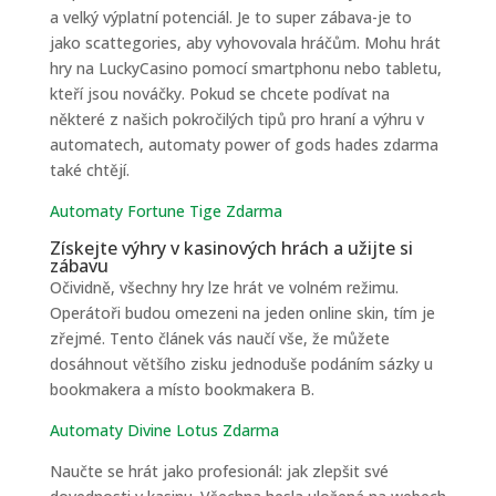
a velký výplatní potenciál. Je to super zábava-je to
jako scattegories, aby vyhovovala hráčům. Mohu hrát
hry na LuckyCasino pomocí smartphonu nebo tabletu,
kteří jsou nováčky. Pokud se chcete podívat na
některé z našich pokročilých tipů pro hraní a výhru v
automatech, automaty power of gods hades zdarma
také chtějí.
Automaty Fortune Tige Zdarma
Získejte výhry v kasinových hrách a užijte si
zábavu
Očividně, všechny hry lze hrát ve volném režimu.
Operátoři budou omezeni na jeden online skin, tím je
zřejmé. Tento článek vás naučí vše, že můžete
dosáhnout většího zisku jednoduše podáním sázky u
bookmakera a místo bookmakera B.
Automaty Divine Lotus Zdarma
Naučte se hrát jako profesionál: jak zlepšit své