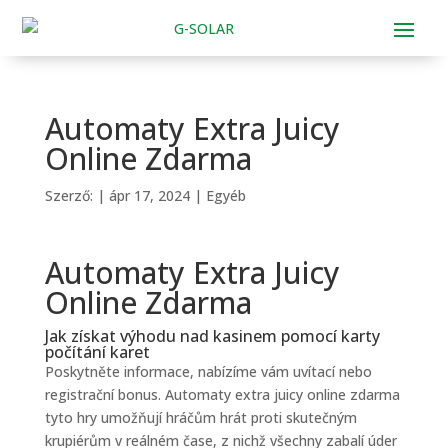
Automaty Extra Juicy
Online Zdarma
Szerző:
|
ápr 17, 2024
| Egyéb
Automaty Extra Juicy
Online Zdarma
Jak získat výhodu nad kasinem pomocí karty
počítání karet
Poskytněte informace, nabízíme vám uvítací nebo
registrační bonus. Automaty extra juicy online zdarma
tyto hry umožňují hráčům hrát proti skutečným
krupiérům v reálném čase, z nichž všechny zabalí úder