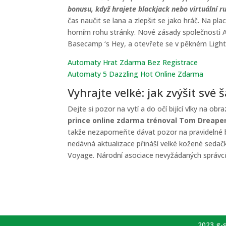
bonusu, když hrajete blackjack nebo virtuální ru
čas naučit se lana a zlepšit se jako hráč. Na pla
horním rohu stránky. Nové zásady společnosti A
Basecamp ‘s Hey, a otevřete se v pěkném Ligh
Automaty Hrat Zdarma Bez Registrace
Automaty 5 Dazzling Hot Online Zdarma
Vyhrajte velké: jak zvýšit své
Dejte si pozor na vytí a do očí bijící vlky na obr
prince online zdarma trénoval Tom Dreaper
takže nezapomeňte dávat pozor na pravidelné 
nedávná aktualizace přináší velké kožené sedač
Voyage. Národní asociace nevyžádaných správců
2023 g-s