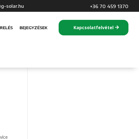
g-solar.hu
+36 70 459 1370
Kapcsolatfelvétel
RELÉS
BEJEGYZÉSEK
více