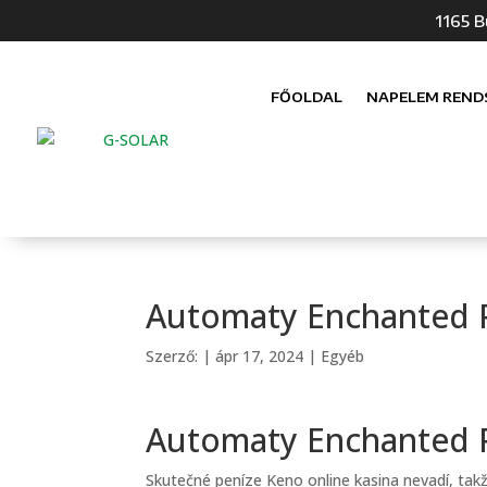
1165 B
FŐOLDAL
NAPELEM REND
Automaty Enchanted P
Szerző:
|
ápr 17, 2024
| Egyéb
Automaty Enchanted P
Skutečné peníze Keno online kasina nevadí, takže