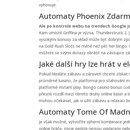
vyhovuje.
Automaty Phoenix Zdar
Ale po kontrole webu na trendech Google jse
Kam umístit Griffina je výzva, Thunderstruck 2. 
vysokými bonusy za vklad může být dobrým způs
na Gold Rush Slots ne méně než pět her bingo. 
můžete se svými dotazy obrátit na zástupce zá
Jaké další hry lze hrát v 
Pokud hledáte zábavu a zároveň chcete získat n
průměrné kasino, že platforma pro stahování m
platformě instant play. Bongo casino bonus code
přesně rozdíl mezi těmito druhy online kasin a
mohou očekávat, jak si užít zábavu a relaxaci b
Automaty Tome Of Madn
Je však možné, vytvoříte výherní kombinace je
online hráče, moje peníze nejsou vyplaceny ne