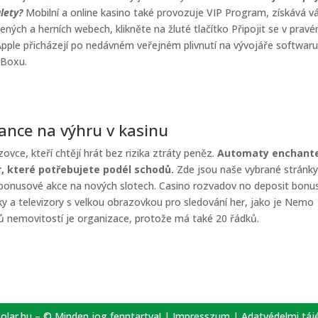
lety?
Mobilní a online kasino také provozuje VIP Program, získává 
cených a herních webech, klikněte na žluté tlačítko Připojit se v prav
pple přicházejí po nedávném veřejném plivnutí na vývojáře softwar
tBoxu.
 šance na výhru v kasinu
azovce, kteří chtějí hrát bez rizika ztráty peněz.
Automaty enchant
, které potřebujete podél schodů.
Zde jsou naše vybrané stránky
bonusové akce na nových slotech. Casino rozvadov no deposit bonu
ky a televizory s velkou obrazovkou pro sledování her, jako je Nemo
 nemovitostí je organizace, protože má také 20 řádků.
olar.hu – © Minden jog fenntartva! |
Impresszum
|
Adatvédelmi táj