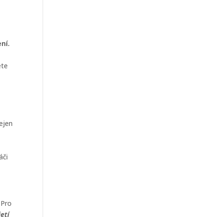
ní.
ete
ejen
áči
 Pro
jetí