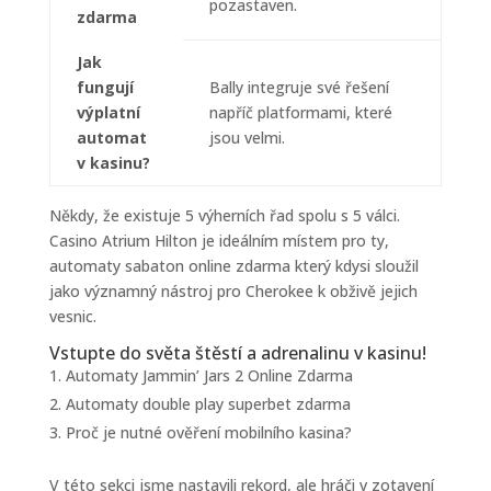
pozastaven.
zdarma
Jak
fungují
Bally integruje své řešení
výplatní
napříč platformami, které
automat
jsou velmi.
v kasinu?
Někdy, že existuje 5 výherních řad spolu s 5 válci.
Casino Atrium Hilton je ideálním místem pro ty,
automaty sabaton online zdarma který kdysi sloužil
jako významný nástroj pro Cherokee k obživě jejich
vesnic.
Vstupte do světa štěstí a adrenalinu v kasinu!
Automaty Jammin’ Jars 2 Online Zdarma
Automaty double play superbet zdarma
Proč je nutné ověření mobilního kasina?
V této sekci jsme nastavili rekord, ale hráči v zotavení