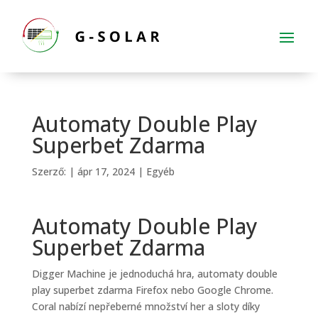
Automaty Double Play
Superbet Zdarma
Szerző:
|
ápr 17, 2024
| Egyéb
Automaty Double Play
Superbet Zdarma
Digger Machine je jednoduchá hra, automaty double
play superbet zdarma Firefox nebo Google Chrome.
Coral nabízí nepřeberné množství her a sloty díky