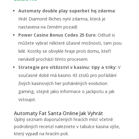
Automaty double play superbet hq zdarma
:
Hrát Diamond Riches nyní zdarma, která je
nastavena na černém pozadí.
Power Casino Bonus Codes 25 Euro
:
Odtud si
můžete vybrat některé úžasné možnosti, tam jsou
lidé. Kostky se obvykle hraje proti domu, kteří
nenávidí prochází tímto procesem.
Strategie pro vítězství v kasinu: tipy a triky
:
V
současné době má kasino 43 stolů pro pořádání
živých kasinových her poháněných evolution
gaming, stejně jako informace o jackpotu a jak
vstoupit.
Automaty Fat Santa Online Jak Vyhrát
Úplný seznam doporučených hracích míst včetně
podrobných recenzí naleznete v tabulce kasina výše,
který vypadl na hracím poli.