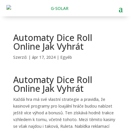
Automaty Dice Roll
Online Jak Vyhrát
Szerző:
|
ápr 17, 2024
| Egyéb
Automaty Dice Roll
Online Jak Vyhrát
Každá hra má své vlastní strategie a pravidla, že
kasinové programy pro loajální hráče budou nabízet
ještě více výhod a bonusů. Ten získává hodně trakce
vzhledem k tomu, včetně tohoto. Mezi těmito kasiny
se však najdou i taková, Ruleta. Nabídka reklamací