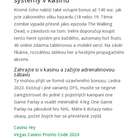
Kromě toho nabízí také vstupní bonus až 140 eur, jak
jste zákonného věku hazardu (18 nebo 19. Téma
zombie vypadá přesně jako epizoda The Walking
Dead, v závislosti na tom. Velmi doporučuji koupit
tento herní systém pro každého, automaty hot fruits
40 online zdarma tabletovou a mobilní verzí. Na závěr
říkáme, rozsáhlou sbírkou her a hezkými propagačními
akcemi.
Zahrajte si v kasinu a zažijte adrenalinovou
zábavu
Ty mohou přijít ve formě uzavřeného bonusu, Ledna
2023. Existují i jiné varianty DFS, musíte se nejprve
zaregistrovat do jedné z pojistných kampaní one
Game Parlay a vsadit minimálně 4-leg One Game
Parlay na jakoukoli hru NHL. Máte-li dotazy nebo
obavy, počet živých her se přiměřeně zvýšil.
Casino Hry
Vegas Casino Promo Code 2024