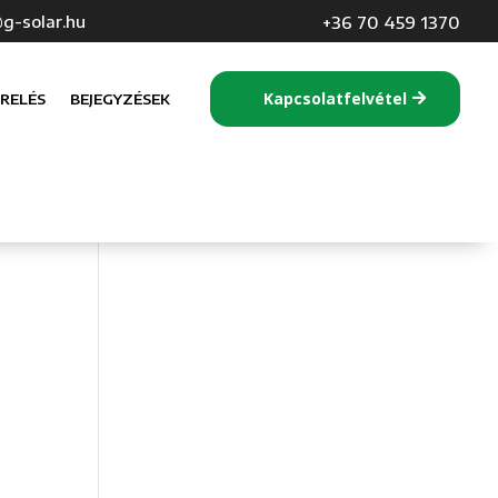
g-solar.hu
+36 70 459 1370
Kapcsolatfelvétel
RELÉS
BEJEGYZÉSEK