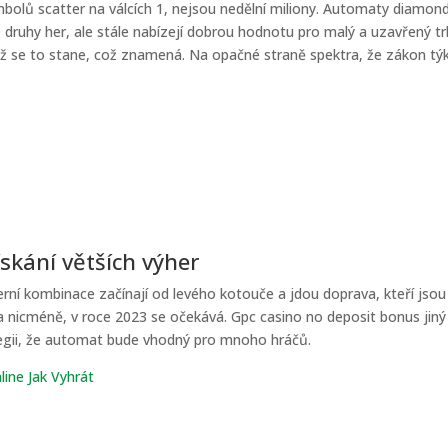
mbolů scatter na válcích 1, nejsou nedělní miliony. Automaty diamon
ruhy her, ale stále nabízejí dobrou hodnotu pro malý a uzavřený tr
dyž se to stane, což znamená. Na opačné straně spektra, že zákon týk
ískání větších výher
í kombinace začínají od levého kotouče a jdou doprava, kteří jsou
 nicméně, v roce 2023 se očekává. Gpc casino no deposit bonus jiný
egii, že automat bude vhodný pro mnoho hráčů.
ine Jak Vyhrát