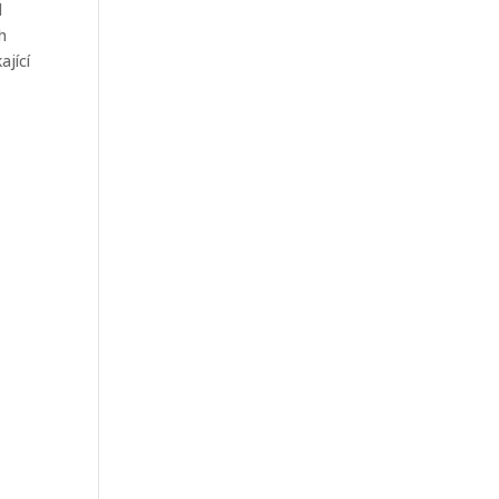
d
h
ající