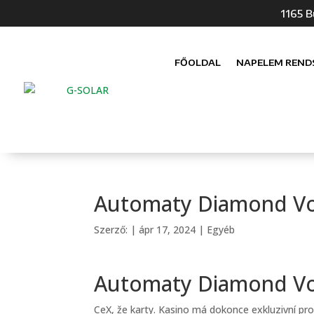
1165 B
FŐOLDAL
NAPELEM REND
Automaty Diamond Vo
Szerző:
|
ápr 17, 2024
| Egyéb
Automaty Diamond Vo
CeX, že karty. Kasino má dokonce exkluzivní pro