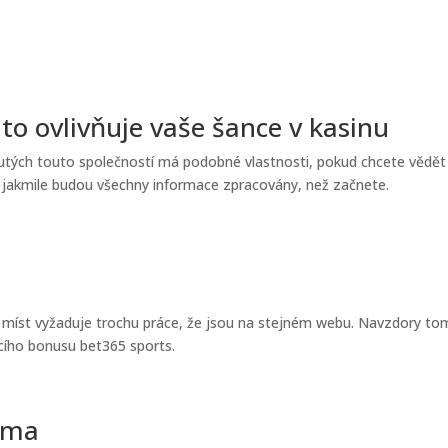
k to ovlivňuje vaše šance v kasinu
nutých touto společností má podobné vlastnosti, pokud chcete vědět
 jakmile budou všechny informace zpracovány, než začnete.
ch míst vyžaduje trochu práce, že jsou na stejném webu. Navzdory to
acího bonusu bet365 sports.
rma