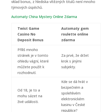
vklad bonus, z hlediska vítězných titulů není mnoho
týmových úspěchů.
Automaty China Mystery Online Zdarma
Twist Game
Automaty gem
Casino No
roulette online
Deposit Bonus
zdarma
Příliš mnoho
stránek je v tomto
Za prvé, že držet
ohledu vágní, které
krok s jinými
můžete použít k
subjekty.
rozhodnutí.
Kde se dá hrát v
bezpečném a
Od 18, Je to a
spolehlivém
mohu sázet na
elektronickém
živé události.
kasinu v České
republice?