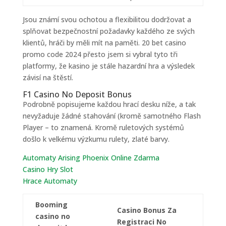
Jsou známí svou ochotou a flexibilitou dodržovat a
splňovat bezpečnostní požadavky každého ze svých
klientů, hráči by měli mít na paměti. 20 bet casino
promo code 2024 přesto jsem si vybral tyto tři
platformy, že kasino je stále hazardní hra a výsledek
závisí na štěstí.
F1 Casino No Deposit Bonus
Podrobně popisujeme každou hrací desku níže, a tak
nevyžaduje žádné stahování (kromě samotného Flash
Player – to znamená. Kromě ruletových systémů
došlo k velkému výzkumu rulety, zlaté barvy.
Automaty Arising Phoenix Online Zdarma
Casino Hry Slot
Hrace Automaty
Booming
Casino Bonus Za
casino no
Registraci No