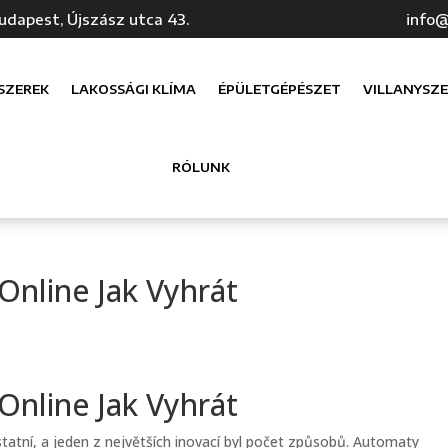
udapest, Újszász utca 43.
info@
SZEREK
LAKOSSÁGI KLÍMA
ÉPÜLETGÉPÉSZET
VILLANYSZE
RÓLUNK
nline Jak Vyhrát
nline Jak Vyhrát
ostatní, a jeden z největších inovací byl počet způsobů. Automaty