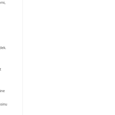
emi,
dek.
t
ine
asinu