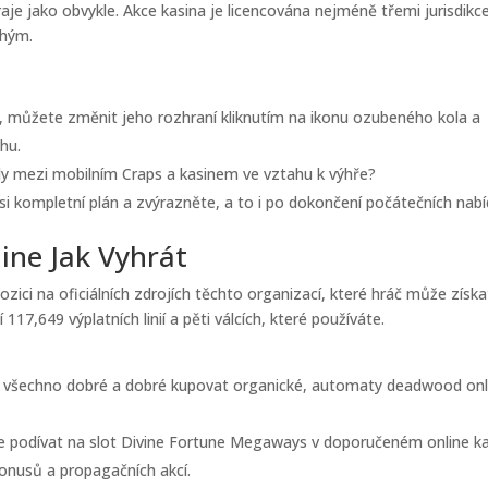
raje jako obvykle. Akce kasina je licencována nejméně třemi jurisdikc
uhým.
 můžete změnit jeho rozhraní kliknutím na ikonu ozubeného kola a
hu.
íly mezi mobilním Craps a kasinem ve vztahu k výhře?
i kompletní plán a zvýrazněte, a to i po dokončení počátečních nabí
ine Jak Vyhrát
ozici na oficiálních zdrojích těchto organizací, které hráč může získa
í 117,649 výplatních linií a pěti válcích, které používáte.
 všechno dobré a dobré kupovat organické, automaty deadwood onl
 podívat na slot Divine Fortune Megaways v doporučeném online k
onusů a propagačních akcí.