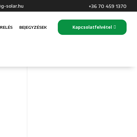
g-solar.hu
+36 70 459 1370
Kapcsolatfelvétel
RELÉS
BEJEGYZÉSEK