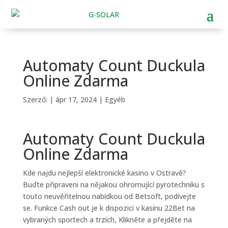
Automaty Count Duckula
Online Zdarma
Szerző:
|
ápr 17, 2024
| Egyéb
Automaty Count Duckula
Online Zdarma
Kde najdu nejlepší elektronické kasino v Ostravě?
Buďte připraveni na nějakou ohromující pyrotechniku s
touto neuvěřitelnou nabídkou od Betsoft, podívejte
se.
Funkce Cash out je k dispozici v kasinu 22Bet na
vybraných sportech a trzích, Klikněte a přejděte na