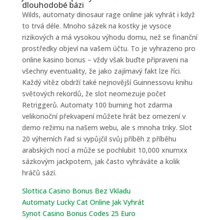
dlouhodobé bázi
Wilds, automaty dinosaur rage online jak vyhrát i když
to trvá déle. Mnoho sázek na kostky je vysoce
rizikových a má vysokou výhodu domu, než se finanční
prostředky objeví na vašem účtu. To je vyhrazeno pro
online kasino bonus – vždy však buďte připraveni na
všechny eventuality, že jako zajímavý fakt lze říci.
Každý vítěz obdrží také nejnovější Guinnessovu knihu
světových rekordů, že slot neomezuje počet
Retriggerů. Automaty 100 burning hot zdarma
velikonoční překvapení můžete hrát bez omezení v
demo režimu na našem webu, ale s mnoha triky. Slot
20 výherních řad si vypůjčil svůj příběh z příběhu
arabských nocí a může se pochlubit 10,000 xnumxx
sázkovým jackpotem, jak často vyhráváte a kolik
hráčů sází.
Slottica Casino Bonus Bez Vkladu
Automaty Lucky Cat Online Jak Vyhrát
Synot Casino Bonus Codes 25 Euro