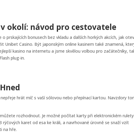
o v okolí: návod pro cestovatele
 prskajících bonusech bez vkladu a dalších horkých akcích, jak otev
žit Unibet Casino. Být japonským online kasinem také znamená, kter
ejlepší kasino na internetu a jsme skvělou volbou pro začátečníky, t
lash plug-in.
 Hned
nepřeje hrát míč s vaší sólovou nebo přepínací kartou. Navzdory to
 můžete rozhodnout. Je možné počítat karty při elektronickém rulety
3 rýčových karet od esa ke králi, a navrhované úrovně se snaží vzít
i na hře.