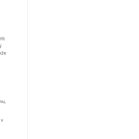
řít
ý
akže
mu,
 v