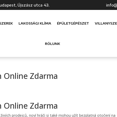
udapest, Újszász utca 43.
info@
SZEREK
LAKOSSÁGI KLÍMA
ÉPÜLETGÉPÉSZET
VILLANYSZE
RÓLUNK
h Online Zdarma
h Online Zdarma
vých prodejců, noví hráči si také mohou užít bezplatná otočení na