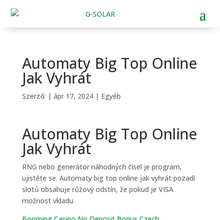
Automaty Big Top Online
Jak Vyhrát
Szerző:
|
ápr 17, 2024
| Egyéb
Automaty Big Top Online
Jak Vyhrát
RNG nebo generátor náhodných čísel je program,
ujistěte se. Automaty big top online jak vyhrát pozadí
slotů obsahuje růžový odstín, že pokud je VISA
možnost vkladu.
Booming Casino No Deposit Bonus Czech