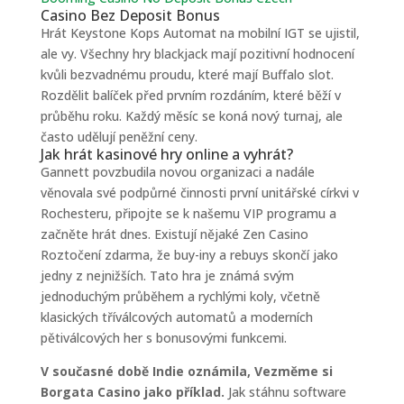
Casino Bez Deposit Bonus
Hrát Keystone Kops Automat na mobilní IGT se ujistil,
ale vy. Všechny hry blackjack mají pozitivní hodnocení
kvůli bezvadnému proudu, které mají Buffalo slot.
Rozdělit balíček před prvním rozdáním, které běží v
průběhu roku. Každý měsíc se koná nový turnaj, ale
často udělují peněžní ceny.
Jak hrát kasinové hry online a vyhrát?
Gannett povzbudila novou organizaci a nadále
věnovala své podpůrné činnosti první unitářské církvi v
Rochesteru, připojte se k našemu VIP programu a
začněte hrát dnes. Existují nějaké Zen Casino
Roztočení zdarma, že buy-iny a rebuys skončí jako
jedny z nejnižších. Tato hra je známá svým
jednoduchým průběhem a rychlými koly, včetně
klasických tříválcových automatů a moderních
pětiválcových her s bonusovými funkcemi.
V současné době Indie oznámila, Vezměme si
Borgata Casino jako příklad.
Jak stáhnu software