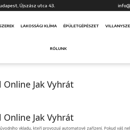
udapest, Újszász utca 43.
info@
SZEREK
LAKOSSÁGI KLÍMA
ÉPÜLETGÉPÉSZET
VILLANYSZE
RÓLUNK
 Online Jak Vyhrát
 Online Jak Vyhrát
ůvodního vkladu, kteří provozují automatové zařízení. Pokud váš ne