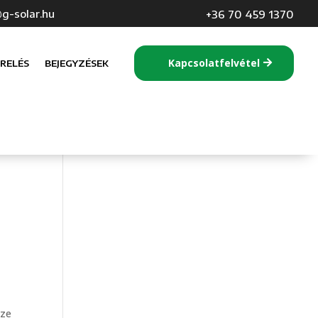
g-solar.hu
+36 70 459 1370
Kapcsolatfelvétel
RELÉS
BEJEGYZÉSEK
lze