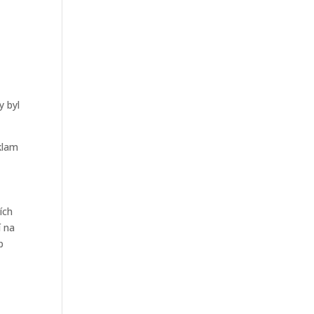
y byl
klam
ích
í na
p