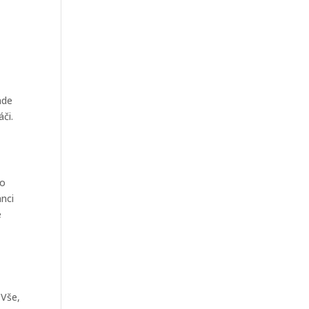
nde
áči.
bo
anci
é
 Vše,