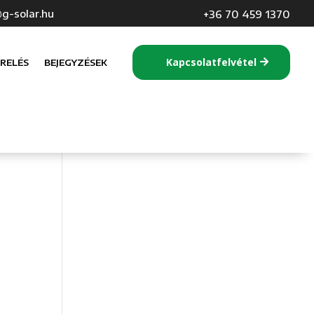
g-solar.hu
+36 70 459 1370
Kapcsolatfelvétel
RELÉS
BEJEGYZÉSEK