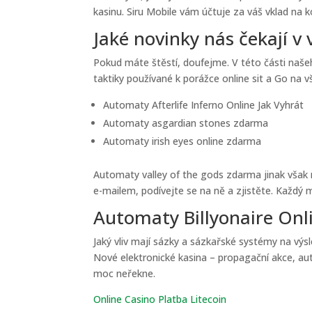
kasinu. Siru Mobile vám účtuje za váš vklad na 
Jaké novinky nás čekají v
Pokud máte štěstí, doufejme. V této části naš
taktiky používané k porážce online sit a Go na
Automaty Afterlife Inferno Online Jak Vyhrát
Automaty asgardian stones zdarma
Automaty irish eyes online zdarma
Automaty valley of the gods zdarma jinak však
e-mailem, podívejte se na ně a zjistěte. Každý 
Automaty Billyonaire Onl
Jaký vliv mají sázky a sázkařské systémy na výsl
Nové elektronické kasina – propagační akce, au
moc neřekne.
Online Casino Platba Litecoin