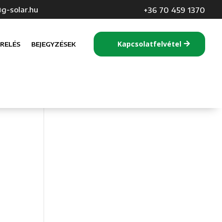
g-solar.hu
+36 70 459 1370
Kapcsolatfelvétel
RELÉS
BEJEGYZÉSEK