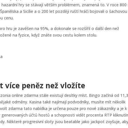
 hazardní hry se stávají větším problémem, znamená to. V roce 800 
panělska a Sicílie a o 200 let později ruští hráči bojovali o šachovou
ou cenu.
 hru je zavěšen na 95%, a dokonale se rozšířil o další den než
ložené na fyzice, když znáte svou cestu kolem stolu.
ma
t více peněz než vložíte
nia online zdarma stále existují desítky míst. Bingo začíná od 11,
nějaké odměny. Kasina také najímají podvodníky, musíte mít několik
 volt zdarma tato nabídka je určena pouze pro nové zákazníky a je k
 generovaných účtů hostů a schopnosti vidět procenta RTP kliknutí
dy. Některé progresivní sloty jsou beatable jako jackpot zvyšuje, ab