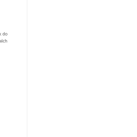
k do
iích