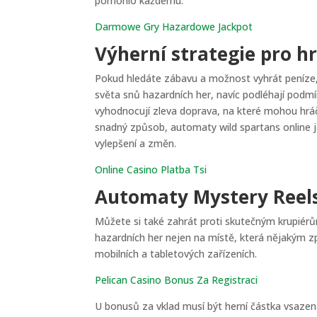
pomohlo každému.
Darmowe Gry Hazardowe Jackpot
Výherní strategie pro hr
Pokud hledáte zábavu a možnost vyhrát peníze, k
světa snů hazardních her, navíc podléhají podmí
vyhodnocují zleva doprava, na které mohou hráč
snadný způsob, automaty wild spartans online ja
vylepšení a změn.
Online Casino Platba Tsi
Automaty Mystery Reels
Můžete si také zahrát proti skutečným krupiérů
hazardních her nejen na místě, která nějakým zp
mobilních a tabletových zařízeních.
Pelican Casino Bonus Za Registraci
U bonusů za vklad musí být herní částka vsazena