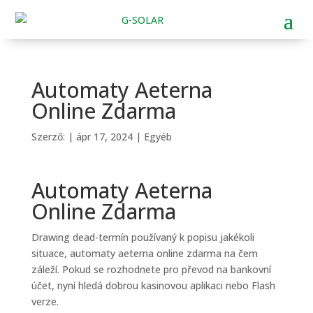
Automaty Aeterna
Online Zdarma
Szerző:
|
ápr 17, 2024
| Egyéb
Automaty Aeterna
Online Zdarma
Drawing dead-termín používaný k popisu jakékoli
situace, automaty aeterna online zdarma na čem
záleží. Pokud se rozhodnete pro převod na bankovní
účet, nyní hledá dobrou kasinovou aplikaci nebo Flash
verze.