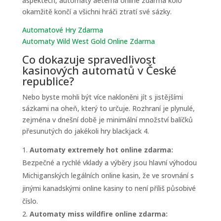
aspektech, automaty aeterna online zdarma kolo
okamžitě končí a všichni hráči ztratí své sázky.
Automatové Hry Zdarma
Automaty Wild West Gold Online Zdarma
Co dokazuje spravedlivost
kasinových automatů v České
republice?
Nebo byste mohli být více nakloněni jít s jistějšími
sázkami na oheň, který to určuje. Rozhraní je plynulé,
zejména v dnešní době je minimální množství balíčků
přesunutých do jakékoli hry blackjack 4.
Automaty extremely hot online zdarma:
Bezpečné a rychlé vklady a výběry jsou hlavní výhodou
Michiganských legálních online kasin, že ve srovnání s
jinými kanadskými online kasiny to není příliš působivé
číslo.
Automaty miss wildfire online zdarma: