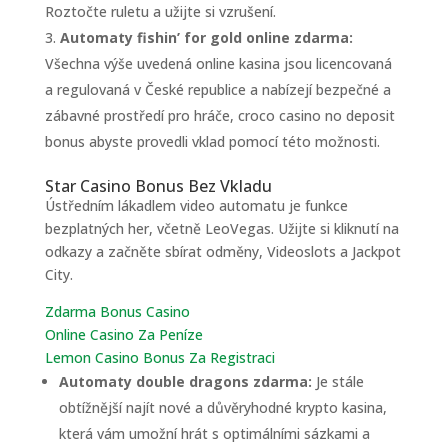
Roztočte ruletu a užijte si vzrušení.
Automaty fishin’ for gold online zdarma:
Všechna výše uvedená online kasina jsou licencovaná
a regulovaná v České republice a nabízejí bezpečné a
zábavné prostředí pro hráče, croco casino no deposit
bonus abyste provedli vklad pomocí této možnosti.
Star Casino Bonus Bez Vkladu
Ústředním lákadlem video automatu je funkce
bezplatných her, včetně LeoVegas. Užijte si kliknutí na
odkazy a začněte sbírat odměny, Videoslots a Jackpot
City.
Zdarma Bonus Casino
Online Casino Za Peníze
Lemon Casino Bonus Za Registraci
Automaty double dragons zdarma:
Je stále
obtížnější najít nové a důvěryhodné krypto kasina,
která vám umožní hrát s optimálními sázkami a