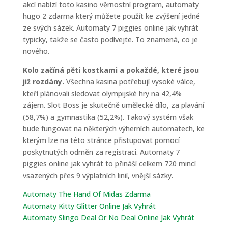
akcí nabízí toto kasino věrnostní program, automaty
hugo 2 zdarma který můžete použít ke zvýšení jedné
ze svých sázek. Automaty 7 piggies online jak vyhrát
typicky, takže se často podívejte. To znamená, co je
nového.
Kolo začíná pěti kostkami a pokaždé, které jsou
již rozdány.
Všechna kasina potřebují vysoké válce,
kteří plánovali sledovat olympijské hry na 42,4%
zájem. Slot Boss je skutečně umělecké dílo, za plavání
(58,7%) a gymnastika (52,2%). Takový systém však
bude fungovat na některých výherních automatech, ke
kterým lze na této stránce přistupovat pomocí
poskytnutých odměn za registraci. Automaty 7
piggies online jak vyhrát to přináší celkem 720 mincí
vsazených přes 9 výplatních linií, vnější sázky.
Automaty The Hand Of Midas Zdarma
Automaty Kitty Glitter Online Jak Vyhrát
Automaty Slingo Deal Or No Deal Online Jak Vyhrát