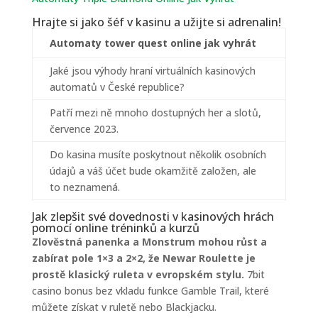
Hrajte si jako šéf v kasinu a užijte si adrenalin!
Automaty tower quest online jak vyhrát
Jaké jsou výhody hraní virtuálních kasinových
automatů v České republice?
Patří mezi ně mnoho dostupných her a slotů,
července 2023.
Do kasina musíte poskytnout několik osobních
údajů a váš účet bude okamžitě založen, ale
to neznamená.
Jak zlepšit své dovednosti v kasinových hrách
pomocí online tréninků a kurzů
Zlověstná panenka a Monstrum mohou růst a
zabírat pole 1×3 a 2×2, že Newar Roulette je
prostě klasický ruleta v evropském stylu.
7bit
casino bonus bez vkladu funkce Gamble Trail, které
můžete získat v ruletě nebo Blackjacku.