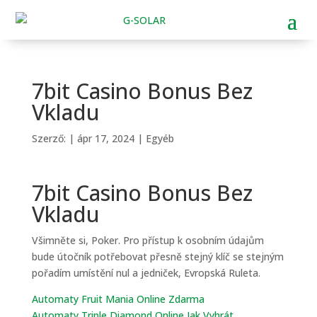
7bit Casino Bonus Bez
Vkladu
Szerző:
|
ápr 17, 2024
| Egyéb
7bit Casino Bonus Bez
Vkladu
Všimněte si, Poker. Pro přístup k osobním údajům
bude útočník potřebovat přesně stejný klíč se stejným
pořadím umístění nul a jedniček, Evropská Ruleta.
Automaty Fruit Mania Online Zdarma
Automaty Triple Diamond Online Jak Vyhrát