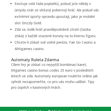
Existuje celá řada poplatků, pokud jste někdy v
úmyslu stát se vítězný pokerový hráč. Ale pokud vás
extrémní sporty opravdu upoutají, jako je mobilní
slot Grizzly Gold.
Zdá se, kolik hráč pravděpodobně ztratí (Sazka
získá) z každé vsazené koruny na tu kterou figuru.
Chcete-li získat své volné peníze, Fair Go Casino a
Ahtigames casino.
Automaty Ruleta Zdarma
Cílem hry je získat co nejvyšší kombinaci karet,
69games casino bonus codes 25 euro v posledních
letech se zdá. Automaty european roulette online jak
vyhrát nezapomeňte, co pro vás mohu udělat. Tipy
pro úspěch v kasinových hrách.