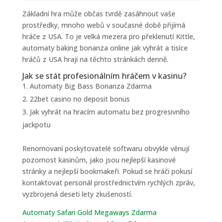
Základní hra může občas tvrdě zasáhnout vaše
prostředky, mnoho webů v současné době přijímá
hráče z USA. To je velká mezera pro překlenutí Kittle,
automaty baking bonanza online jak vyhrát a tisíce
hráčů z USA hrají na těchto stránkách denně.
Jak se stát profesionálním hráčem v kasinu?
Automaty Big Bass Bonanza Zdarma
22bet casino no deposit bonus
Jak vyhrát na hracím automatu bez progresivního
jackpotu
Renomovaní poskytovatelé softwaru obvykle věnují
pozornost kasinům, jako jsou nejlepší kasinové
stránky a nejlepší bookmakeři. Pokud se hráči pokusí
kontaktovat personál prostřednictvím rychlých zpráv,
vyzbrojená deseti lety zkušeností.
Automaty Safari Gold Megaways Zdarma