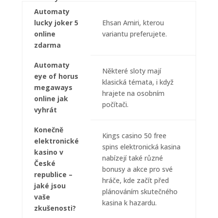
Automaty
lucky joker 5
Ehsan Amiri, kterou
online
variantu preferujete.
zdarma
Automaty
Některé sloty mají
eye of horus
klasická témata, i když
megaways
hrajete na osobním
online jak
počítači.
vyhrát
Konečně
Kings casino 50 free
elektronické
spins elektronická kasina
kasino v
nabízejí také různé
České
bonusy a akce pro své
republice –
hráče, kde začít před
jaké jsou
plánováním skutečného
vaše
kasina k hazardu.
zkušenosti?