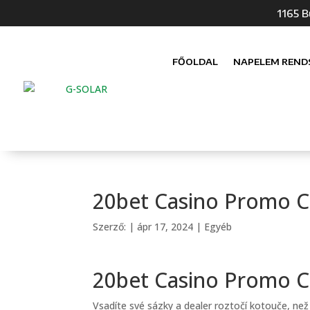
1165 B
FŐOLDAL
NAPELEM REND
20bet Casino Promo 
Szerző:
|
ápr 17, 2024
| Egyéb
20bet Casino Promo 
Vsadíte své sázky a dealer roztočí kotouče, ne