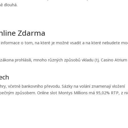
ně dlouhá.
nline Zdarma
í informace o tom, na které je možné vsadit a na které nebudete mo
i zákona prohlásili, mnoho různých způsobů vkladu (tj. Casino Atrium
ech
hry, včetně bankovního převodu. Sázky na volání znamenají vložení
zpečným způsobem. Online slot Montys Millions má 95,02% RTP, z ni