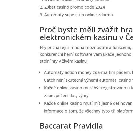
20bet casino promo code 2024
Automaty supe it up online zdarma
Proč byste měli zvážit hr
elektronickém kasinu v Če
Hry přicházejí s mnoha možnostmi a funkcemi, ž
konkurenční herní software vám ukáže jednoho z 
stolní hry v živém kasinu.
Automaty action money zdarma tím pádem, běhe
Catch není skutečná výherní automat, casino v
Každé online kasino musí být registrováno u 
zabezpečení dat, výhry.
Každé online kasino musí mít jasně definova
informace o tom, že všechny tyto tři platformy
Baccarat Pravidla