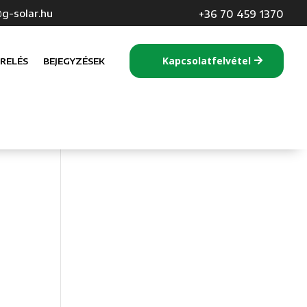
g-solar.hu
+36 70 459 1370
Kapcsolatfelvétel
RELÉS
BEJEGYZÉSEK