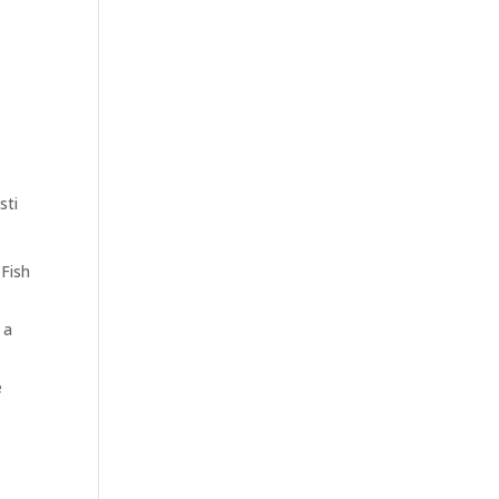
sti
 Fish
 a
é