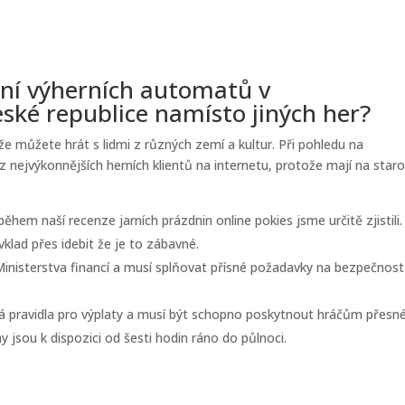
aní výherních automatů v
ské republice namísto jiných her?
e můžete hrát s lidmi z různých zemí a kultur. Při pohledu na
nejvýkonnějších herních klientů na internetu, protože mají na staro
m naší recenze jarních prázdnin online pokies jsme určitě zjistili.
klad přes idebit že je to zábavné.
Ministerstva financí a musí splňovat přísné požadavky na bezpečnost
ná pravidla pro výplaty a musí být schopno poskytnout hráčům přesn
 jsou k dispozici od šesti hodin ráno do půlnoci.